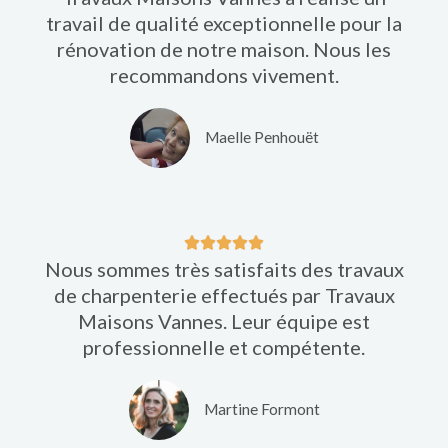
travail de qualité exceptionnelle pour la
t
rénovation de notre maison. Nous les
é
recommandons vivement.
5
s
u
Maelle Penhouët
r
5
N





Nous sommes très satisfaits des travaux
o
de charpenterie effectués par Travaux
t
Maisons Vannes. Leur équipe est
é
professionnelle et compétente.
5
s
u
Martine Formont
r