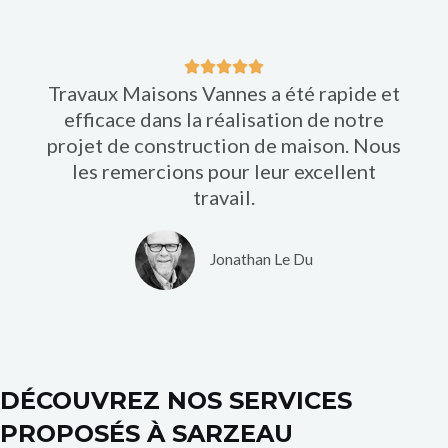
5
N





Travaux Maisons Vannes a été rapide et
o
efficace dans la réalisation de notre
t
projet de construction de maison. Nous
é
les remercions pour leur excellent
5
travail.
s
u
r
Jonathan Le Du
5
DÉCOUVREZ NOS SERVICES
PROPOSÉS À SARZEAU