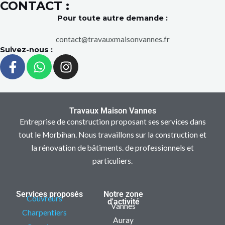
CONTACT :
Pour toute autre demande :
contact@travauxmaisonvannes.fr
Suivez-nous :
F
W
I
a
h
n
c
a
s
e
t
t
b
s
a
Travaux Maison Vannes
o
a
g
Entreprise de construction proposant ses services dans
o
p
r
tout le Morbihan. Nous travaillons sur la construction et
k
p
a
la rénovation de bâtiments. de professionnels et
-
m
particuliers.
f
Services proposés
Notre zone
Couvreurs
d'activité
Vannes
Charpentiers
Auray