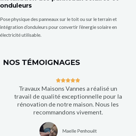
onduleurs
Pose physique des panneaux sur le toit ou sur le terrain et
intégration d’onduleurs pour convertir l’énergie solaire en
électricité utilisable.
NOS TÉMOIGNAGES
N





Travaux Maisons Vannes a réalisé un
o
travail de qualité exceptionnelle pour la
t
rénovation de notre maison. Nous les
é
recommandons vivement.
5
s
u
Maelle Penhouët
r