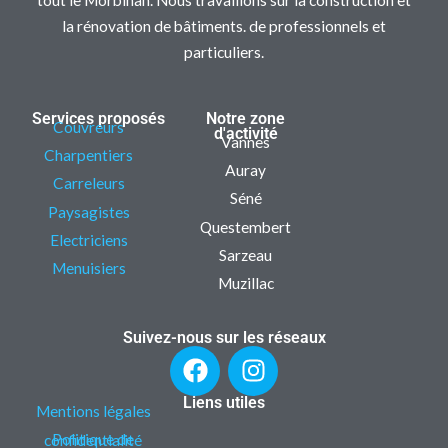
tout le Morbihan. Nous travaillons sur la construction et
la rénovation de bâtiments. de professionnels et
particuliers.
Services proposés
Notre zone
Couvreurs
d'activité
Vannes
Charpentiers
Auray
Carreleurs
Séné
Paysagistes
Questembert
Electriciens
Sarzeau
Menuisiers
Muzillac
Suivez-nous sur les réseaux
F
I
a
n
c
s
Liens utiles
Mentions légales
e
t
Politique de confidentialité