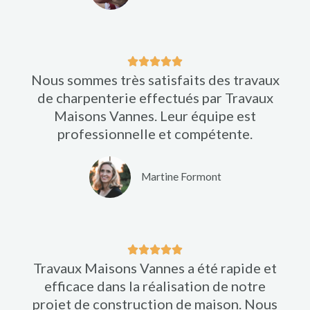
5
N





Nous sommes très satisfaits des travaux
o
de charpenterie effectués par Travaux
t
Maisons Vannes. Leur équipe est
é
professionnelle et compétente.
5
s
u
Martine Formont
r
5
N





Travaux Maisons Vannes a été rapide et
o
efficace dans la réalisation de notre
t
projet de construction de maison. Nous
é